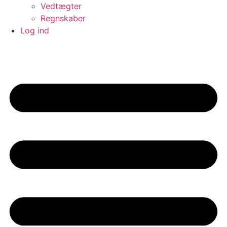
Vedtægter
Regnskaber
Log ind