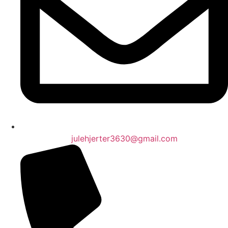
julehjerter3630@gmail.com