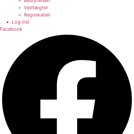
Bestyrelsen
Vedtægter
Regnskaber
Log ind
Facebook