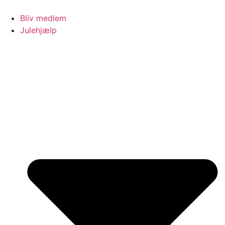
Videre
til
Bliv medlem
indhold
Julehjælp