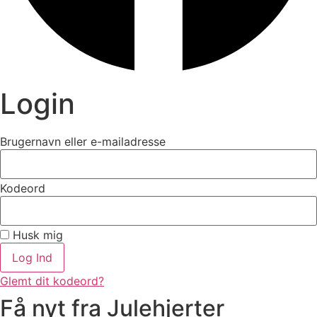
Login
Brugernavn eller e-mailadresse
Kodeord
Husk mig
Log Ind
Glemt dit kodeord?
Få nyt fra Julehjerter