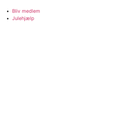
Videre
til
Bliv medlem
indhold
Julehjælp